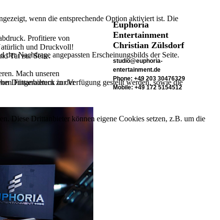
ezeigt, wenn die entsprechende Option aktiviert ist. Die
Euphoria
Entertainment
abdruck. Profitiere von
Christian Zülsdorf
atürlich und Druckvoll!
d der Nachfrage angepassten Erscheinungsbilds der Seite.
d Tat zur Seite.
studio@euphoria-
entertainment.de
eren. Mach unseren
Phone: +49 203 30476329
on Drittanbietern zur Verfügung gestellt werden, sowie die
en Fingeradruck in der
Mobile: +49 172 5154512
den. Diese Drittanbieter können eigene Cookies setzen, z.B. um die