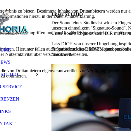
lebnis zu bieten. Bestimmte Inhalte von Drittanbietern werden nur ang
Unser STUDIO
e Informationen hierzu in der Datenschutzerklärung.
Der Sound eines Studios ist wie ein Finger
unserem einmaligem "Signature-Sound". N
utz vor Hackerangriffen und zur Gewährleistung eines konsistenten un
Unser Sound-Engineer steht DIR mit Rat un
Lass DICH von unserer Umgebung inspiri
ieren. Hierunter fallen auch Statistiken, die dem Webseitenbetreiber v
Fingerabdruck zu DEINEM ganz persönlich
HOME
r Nutzeraktivität über verschiedene Webseiten.
Musikwelt.
NEWS
 die von Drittanbietern eigenverantwortlich zur Verfügung gestellt wer
 STUDIO
 zu optimieren.
 SERVICE
ERENZEN
INKS
NTAKT